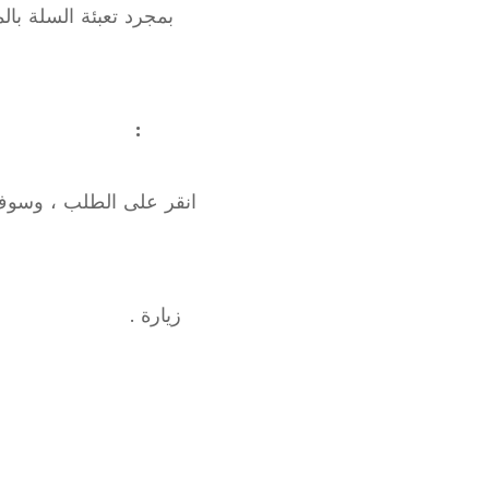
:
زيا