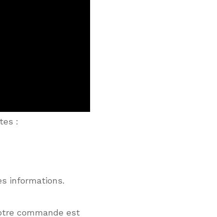
tes :
es informations.
votre commande est